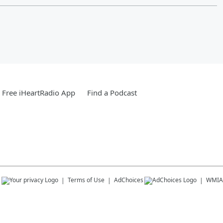
Free iHeartRadio App
Find a Podcast
s
Terms of Use
AdChoices
WMIA